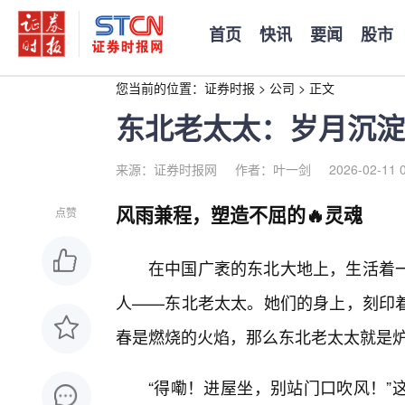
首页
快讯
要闻
股市
您当前的位置：
证券时报
>
公司
>
正文
东北老太太：岁月沉淀
来源：证券时报网
作者：叶一剑
2026-02-11 
风雨兼程，塑造不屈的🔥灵魂
点赞
在中国广袤的东北大地上，生活着一
人——东北老太太。她们的身上，刻印
春是燃烧的火焰，那么东北老太太就是
“得嘞！进屋坐，别站门口吹风！”