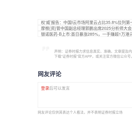
权‘威’报告：中国
I云市场阿里云占比35.8%位列第
摩根{资}管中国副总经理郭鹏出席2025分析师
银诺医药-B上市:首日暴涨285%，一手赚超1万港
声明：证券时报力求信息真实、准确，文章提及内
下载“证券时报”官方APP，或关注官方微信公众
网友评论
登录
后可以发言
网友评论仅供其表达个人看法，并不表明证券时报立场